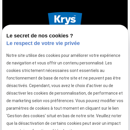
Le secret de nos cookies ?
Le respect de votre vie privée
call
03 21 71 62 05
Notre site utilise des cookies pour améliorer votre expérience
11 Rue Saint-Aubert, 62000 Arras
de navigation et vous offrir un contenu personnalisé. Les
Fermé le lundi du mardi au samedi de 9h à 12h et de 14h à
cookies strictement nécessaires sont essentiels au
19h
fonctionnement de base de notre site et ne peuvent pas être
call
03 21 71 67 26
désactivés. Cependant, vous avez le choix d'activer ou de
200 rue d'Artois, 62161 Duisans
désactiver les cookies de personnalisation, de performance et
Du lundi au samedi de 10h à 12h30 et de 13h30 à 19h
de marketing selon vos préférences. Vous pouvez modifier vos
paramètres de cookies à tout moment en cliquant sur le lien
'Gestion des cookies' situé en bas de notre site. Veuillez noter
que la désactivation de certains cookies peut avoir un impact
SIRET :
42908227400011