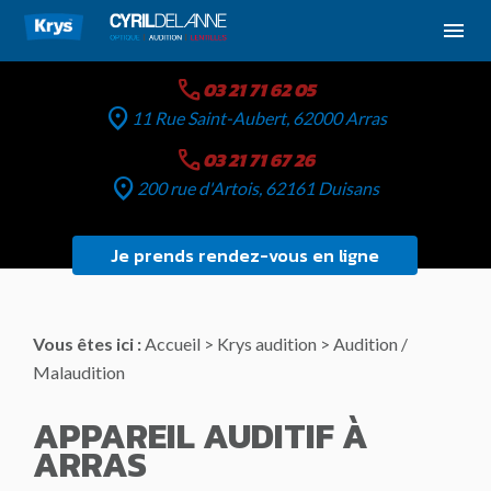
Panneau de gestion des cookies
menu
call
03 21 71 62 05
location_on
11 Rue Saint-Aubert, 62000 Arras
call
03 21 71 67 26
location_on
200 rue d'Artois, 62161 Duisans
Je prends rendez-vous en ligne
Vous êtes ici :
Accueil
>
Krys audition
> Audition /
Malaudition
APPAREIL AUDITIF À
ARRAS