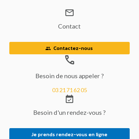
mail_outline
Contact
Contactez-nous
people
phone
Besoin de nous appeler ?
03 21 71 62 05
event_available
Besoin d'un rendez-vous ?
Je prends rendez-vous en ligne