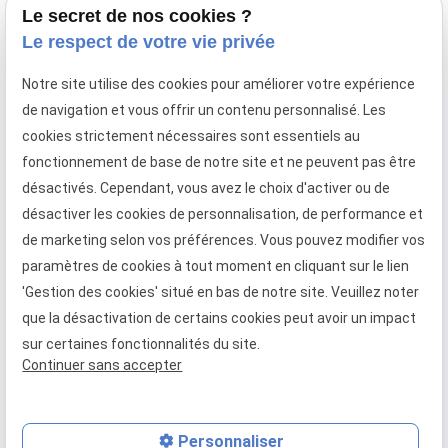
Le secret de nos cookies ?
Le respect de votre vie privée
call
03 21 71 62 05
Notre site utilise des cookies pour améliorer votre expérience
11 Rue Saint-Aubert, 62000 Arras
de navigation et vous offrir un contenu personnalisé. Les
Fermé le lundi du mardi au samedi de 9h à 12h et de 14h à
cookies strictement nécessaires sont essentiels au
19h
fonctionnement de base de notre site et ne peuvent pas être
call
03 21 71 67 26
désactivés. Cependant, vous avez le choix d'activer ou de
200 rue d'Artois, 62161 Duisans
désactiver les cookies de personnalisation, de performance et
Du lundi au samedi de 10h à 12h30 et de 13h30 à 19h
de marketing selon vos préférences. Vous pouvez modifier vos
paramètres de cookies à tout moment en cliquant sur le lien
'Gestion des cookies' situé en bas de notre site. Veuillez noter
que la désactivation de certains cookies peut avoir un impact
SIRET :
42908227400011
sur certaines fonctionnalités du site.
Continuer sans accepter
Mentions légales
Politique de confidentialité
Plan du site
Gestion des cookies
Personnaliser